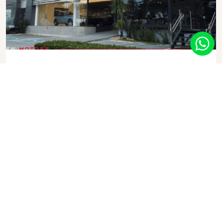
MERCADO & CONSUMO
Osten Group investe R$ 4,5
milhões na inauguração de espaço
de experiências para clientes
AGO
29