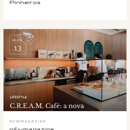
Pinheiros
MAR
13
NFWMAGAZINE
nfwmagazine