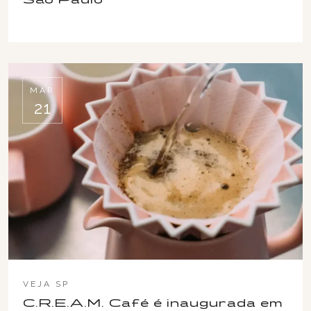
MAR
21
VEJA SP
C.R.E.A.M. Café é inaugurada em