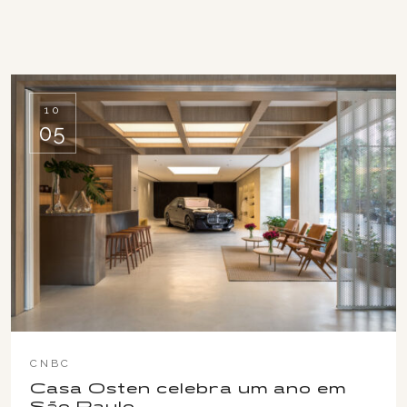
10
05
CNBC
Casa Osten celebra um ano em
São Paulo